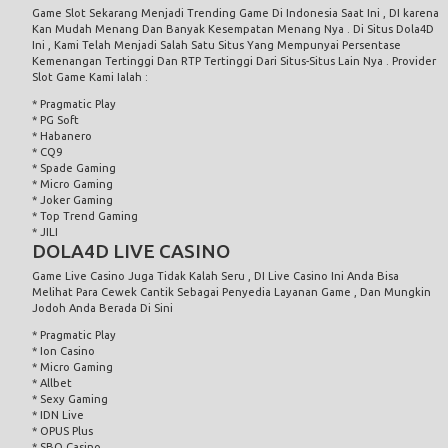
Game Slot Sekarang Menjadi Trending Game Di Indonesia Saat Ini , DI karena
Kan Mudah Menang Dan Banyak Kesempatan Menang Nya . Di Situs Dola4D
Ini , Kami Telah Menjadi Salah Satu Situs Yang Mempunyai Persentase
Kemenangan Tertinggi Dan RTP Tertinggi Dari Situs-Situs Lain Nya . Provider
Slot Game Kami Ialah :
* Pragmatic Play
* PG Soft
* Habanero
* CQ9
* Spade Gaming
* Micro Gaming
* Joker Gaming
* Top Trend Gaming
* JILI
DOLA4D
LIVE CASINO
Game Live Casino Juga Tidak Kalah Seru , DI Live Casino Ini Anda Bisa
Melihat Para Cewek Cantik Sebagai Penyedia Layanan Game , Dan Mungkin
Jodoh Anda Berada Di Sini
* Pragmatic Play
* Ion Casino
* Micro Gaming
* Allbet
* Sexy Gaming
* IDN Live
* OPUS Plus
* SBO Casino