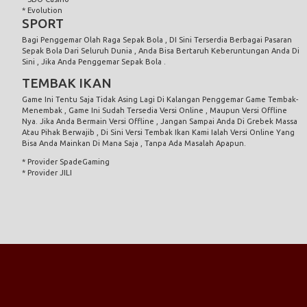
* Evolution
SPORT
Bagi Penggemar Olah Raga Sepak Bola , DI Sini Terserdia Berbagai Pasaran
Sepak Bola Dari Seluruh Dunia , Anda Bisa Bertaruh Keberuntungan Anda Di
Sini , Jika Anda Penggemar Sepak Bola .
TEMBAK IKAN
Game Ini Tentu Saja Tidak Asing Lagi Di Kalangan Penggemar Game Tembak-
Menembak , Game Ini Sudah Tersedia Versi Online , Maupun Versi Offline
Nya. Jika Anda Bermain Versi Offline , Jangan Sampai Anda Di Grebek Massa
Atau Pihak Berwajib , Di Sini Versi Tembak Ikan Kami Ialah Versi Online Yang
Bisa Anda Mainkan Di Mana Saja , Tanpa Ada Masalah Apapun.
* Provider SpadeGaming
* Provider JILI