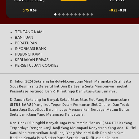
0.75
0.69
-0.75
-0.81
TENTANG KAMI
BANTUAN
PERATURAN
INFORMASI BANK
HUBUNGI KAMI
KEBIJAKAN PRIVASI
PERSETUJUAN COOKIES
Di Tahun 2024 Sekarang Ini dola4d.com Juga Masih Merupakan Salah Satu
Situs Resmi Yang Bersertifikat Dan Berlisensi Serta Mempunyai Tingkat
Persentase Tertinggi Dan RTP Tertinggi Dari Situs-Situs Lain nya .
Di Zaman Sekarang Ini Banyak Sekali Situs-Situs Slot Yang Bermunculan (
SITUS BARU
) Yang Ikut Terjun Dalam Permainan Slot Online . Dan Tidak
Lupa Juga Situs-Situs Baru Ini Juga Menawarkan Berbagai Macam Bonus
Serta Janji-Janji Yang Melampaui Kenyataan .
Dan Tidak Di Pungkiri Banyak Juga Para Pemain Slot Asli (
SLOTTER
) Yang
Terperdaya Dengan Janji-Janji Yang Melampaui Kenyataan Yang Ada . Di Sini
Kami Akan Memberikan Janji-Janji Yang Bisa Kami Raih Dan Akan Kami
Berikan Kepada Para Slotter Yang Bergabung Di Situs dola4d.com.