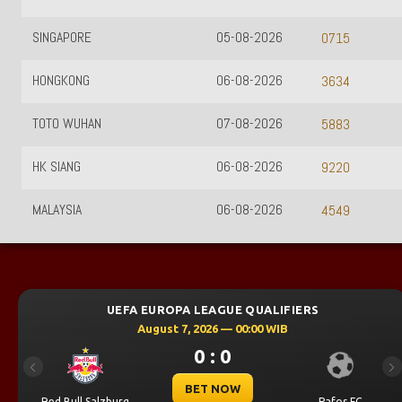
SINGAPORE
05-08-2026
0715
HONGKONG
06-08-2026
3634
TOTO WUHAN
07-08-2026
5883
HK SIANG
06-08-2026
9220
MALAYSIA
06-08-2026
4549
UEFA EUROPA LEAGUE QUALIFIERS
August 7, 2026 — 00:00 WIB
0 : 0
Previous
Ne
BET NOW
Red Bull Salzburg
Pafos FC