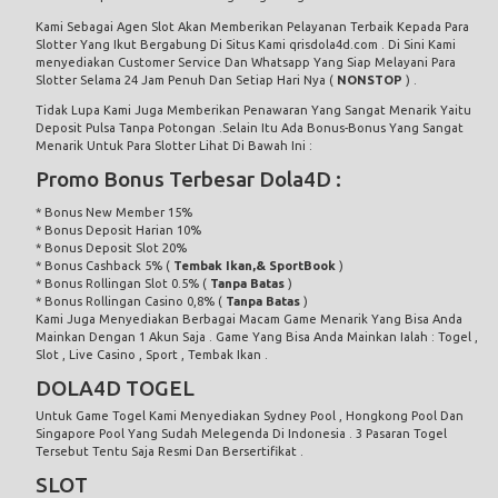
Kami Sebagai Agen Slot Akan Memberikan Pelayanan Terbaik Kepada Para
Slotter Yang Ikut Bergabung Di Situs Kami qrisdola4d.com . Di Sini Kami
menyediakan Customer Service Dan Whatsapp Yang Siap Melayani Para
Slotter Selama 24 Jam Penuh Dan Setiap Hari Nya (
NONSTOP
) .
Tidak Lupa Kami Juga Memberikan Penawaran Yang Sangat Menarik Yaitu
Deposit Pulsa Tanpa Potongan .Selain Itu Ada Bonus-Bonus Yang Sangat
Menarik Untuk Para Slotter Lihat Di Bawah Ini :
Promo Bonus Terbesar Dola4D :
* Bonus New Member 15%
* Bonus Deposit Harian 10%
* Bonus Deposit Slot 20%
* Bonus Cashback 5% (
Tembak Ikan,& SportBook
)
* Bonus Rollingan Slot 0.5% (
Tanpa Batas
)
* Bonus Rollingan Casino 0,8% (
Tanpa Batas
)
Kami Juga Menyediakan Berbagai Macam Game Menarik Yang Bisa Anda
Mainkan Dengan 1 Akun Saja . Game Yang Bisa Anda Mainkan Ialah : Togel ,
Slot , Live Casino , Sport , Tembak Ikan .
DOLA4D TOGEL
Untuk Game Togel Kami Menyediakan Sydney Pool , Hongkong Pool Dan
Singapore Pool Yang Sudah Melegenda Di Indonesia . 3 Pasaran Togel
Tersebut Tentu Saja Resmi Dan Bersertifikat .
SLOT