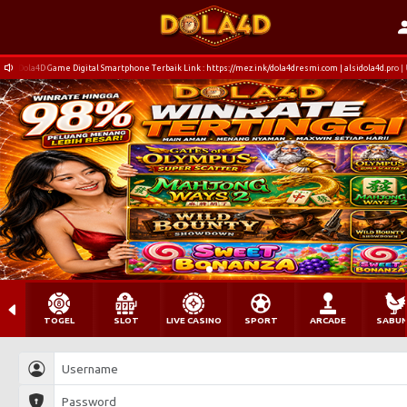
Dola4D Game Digital Smartphone Terbaik Link : https://mez.ink/dola4dresmi.com | alsidola4d.pro 
TOGEL
SLOT
LIVE CASINO
SPORT
ARCADE
SABU