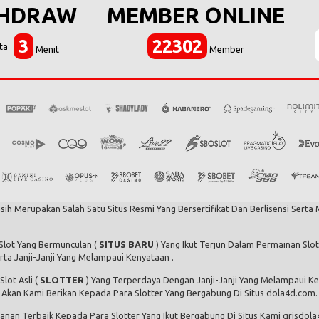
THDRAW
MEMBER ONLINE
3
22302
ta
Menit
Member
ight Romance -
Andvari The Golden
Diamond Diva
 Awakening
Fish
Bonanz
ih Merupakan Salah Satu Situs Resmi Yang Bersertifikat Dan Berlisensi Sert
rican Quest
Prosperity Blessing
Joker Lok
Multiplier T
 Slot Yang Bermunculan (
SITUS BARU
) Yang Ikut Terjun Dalam Permainan Slot
a Janji-Janji Yang Melampaui Kenyataan .
lot Asli (
SLOTTER
) Yang Terperdaya Dengan Janji-Janji Yang Melampaui Ken
n Akan Kami Berikan Kepada Para Slotter Yang Bergabung Di Situs dola4d.com.
nan Terbaik Kepada Para Slotter Yang Ikut Bergabung Di Situs Kami qrisdola