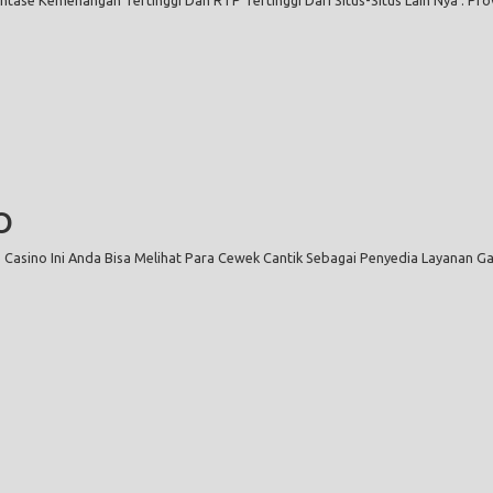
tase Kemenangan Tertinggi Dan RTP Tertinggi Dari Situs-Situs Lain Nya . Prov
Ultra Ace
Bass Catch Super
Lucky Rainbo
Luck
O
ve Casino Ini Anda Bisa Melihat Para Cewek Cantik Sebagai Penyedia Layanan 
ic Wolf Triple
Go! Fishing: Reelin'
Book of Wo
Riches
Fortunes