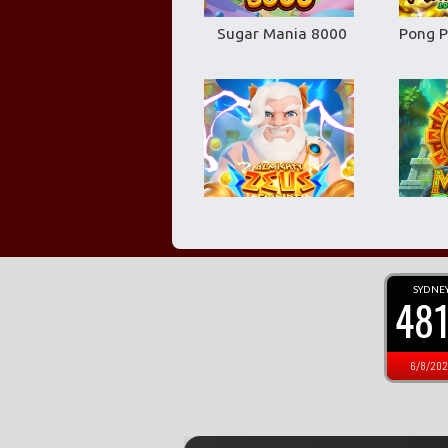
Sugar Mania 8000
Pong 
Almighty Zeus Empire
Ma
SYDNE
48
6/8/20