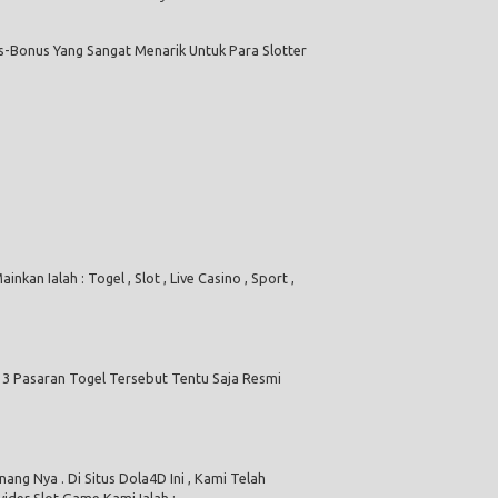
-Bonus Yang Sangat Menarik Untuk Para Slotter
unes
Tiger's Treasures
 Ialah : Togel , Slot , Live Casino , Sport ,
dusa
Seven 7's
3 Pasaran Togel Tersebut Tentu Saja Resmi
g Nya . Di Situs Dola4D Ini , Kami Telah