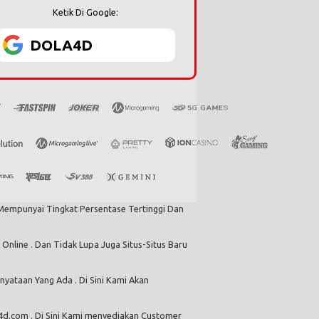
Ketik Di Google:
DOLA4D
 Oink
African Wilds
a
a Mempunyai Tingkat Persentase Tertinggi Dan
o's
Golden Cat Fortunes
rail
 Online . Dan Tidak Lupa Juga Situs-Situs Baru
yataan Yang Ada . Di Sini Kami Akan
4d.com . Di Sini Kami menyediakan Customer