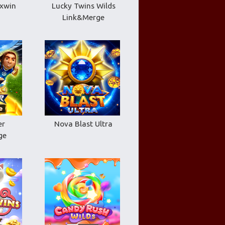
xwin
Lucky Twins Wilds
Link&Merge
er
Nova Blast Ultra
ge