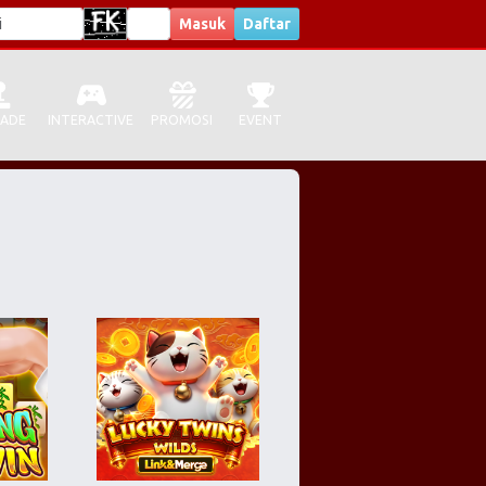
ndola4d Deposit Via Pulsa Tanpa Potongan !!
Masuk
Daftar
ADE
INTERACTIVE
PROMOSI
EVENT